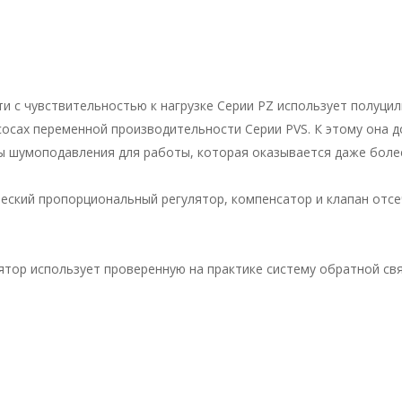
 с чувствительностью к нагрузке Серии PZ использует полуци
сосах переменной производительности Серии PVS. К этому она 
ы шумоподавления для работы, которая оказывается даже более 
еский пропорциональный регулятор, компенсатор и клапан отсе
тор использует проверенную на практике систему обратной свя
 насосов с использованием насоса IP еще больше расширяет д