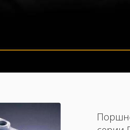
Поршне
серии 