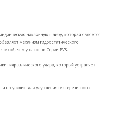
линдрическую наклонную шайбу, которая является
добавляет механизм гидростатического
тихой, чем у насосов Серии PVS.
чки гидравлического удара, который устраняет
зи по усилию для улучшения гистерезисного
иапазон возможных применений.